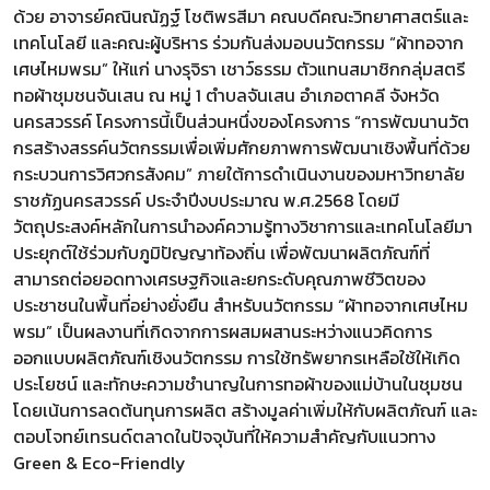
ด้วย อาจารย์คณินณัฏฐ์ โชติพรสีมา คณบดีคณะวิทยาศาสตร์และ
เทคโนโลยี และคณะผู้บริหาร ร่วมกันส่งมอบนวัตกรรม “ผ้าทอจาก
เศษไหมพรม” ให้แก่ นางรุจิรา เชาว์ธรรม ตัวแทนสมาชิกกลุ่มสตรี
ทอผ้าชุมชนจันเสน ณ หมู่ 1 ตำบลจันเสน อำเภอตาคลี จังหวัด
นครสวรรค์ โครงการนี้เป็นส่วนหนึ่งของโครงการ “การพัฒนานวัต
กรสร้างสรรค์นวัตกรรมเพื่อเพิ่มศักยภาพการพัฒนาเชิงพื้นที่ด้วย
กระบวนการวิศวกรสังคม” ภายใต้การดำเนินงานของมหาวิทยาลัย
ราชภัฏนครสวรรค์ ประจำปีงบประมาณ พ.ศ.2568 โดยมี
วัตถุประสงค์หลักในการนำองค์ความรู้ทางวิชาการและเทคโนโลยีมา
ประยุกต์ใช้ร่วมกับภูมิปัญญาท้องถิ่น เพื่อพัฒนาผลิตภัณฑ์ที่
สามารถต่อยอดทางเศรษฐกิจและยกระดับคุณภาพชีวิตของ
ประชาชนในพื้นที่อย่างยั่งยืน สำหรับนวัตกรรม “ผ้าทอจากเศษไหม
พรม” เป็นผลงานที่เกิดจากการผสมผสานระหว่างแนวคิดการ
ออกแบบผลิตภัณฑ์เชิงนวัตกรรม การใช้ทรัพยากรเหลือใช้ให้เกิด
ประโยชน์ และทักษะความชำนาญในการทอผ้าของแม่บ้านในชุมชน
โดยเน้นการลดต้นทุนการผลิต สร้างมูลค่าเพิ่มให้กับผลิตภัณฑ์ และ
ตอบโจทย์เทรนด์ตลาดในปัจจุบันที่ให้ความสำคัญกับแนวทาง
Green & Eco-Friendly