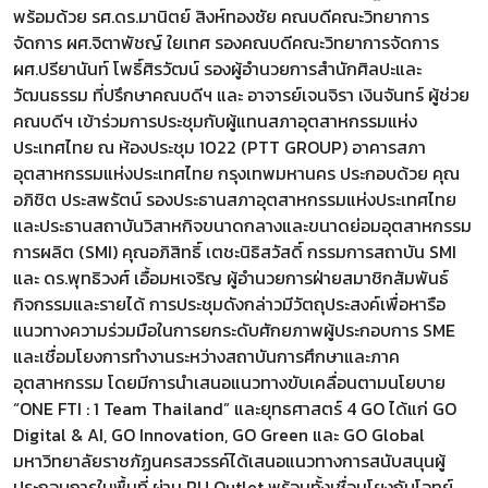
พร้อมด้วย รศ.ดร.มานิตย์ สิงห์ทองชัย คณบดีคณะวิทยาการ
จัดการ ผศ.จิตาพัชญ์ ใยเทศ รองคณบดีคณะวิทยาการจัดการ
ผศ.ปรียานันท์ โพธิ์ศิรวัฒน์ รองผู้อำนวยการสำนักศิลปะและ
วัฒนธรรม ที่ปรึกษาคณบดีฯ และ อาจารย์เจนจิรา เงินจันทร์ ผู้ช่วย
คณบดีฯ เข้าร่วมการประชุมกับผู้แทนสภาอุตสาหกรรมแห่ง
ประเทศไทย ณ ห้องประชุม 1022 (PTT GROUP) อาคารสภา
อุตสาหกรรมแห่งประเทศไทย กรุงเทพมหานคร ประกอบด้วย คุณ
อภิชิต ประสพรัตน์ รองประธานสภาอุตสาหกรรมแห่งประเทศไทย
และประธานสถาบันวิสาหกิจขนาดกลางและขนาดย่อมอุตสาหกรรม
การผลิต (SMI) คุณอภิสิทธิ์ เตชะนิธิสวัสดิ์ กรรมการสถาบัน SMI
และ ดร.พุทธิวงศ์ เอื้อมหเจริญ ผู้อำนวยการฝ่ายสมาชิกสัมพันธ์
กิจกรรมและรายได้ การประชุมดังกล่าวมีวัตถุประสงค์เพื่อหารือ
แนวทางความร่วมมือในการยกระดับศักยภาพผู้ประกอบการ SME
และเชื่อมโยงการทำงานระหว่างสถาบันการศึกษาและภาค
อุตสาหกรรม โดยมีการนำเสนอแนวทางขับเคลื่อนตามนโยบาย
“ONE FTI : 1 Team Thailand” และยุทธศาสตร์ 4 GO ได้แก่ GO
Digital & AI, GO Innovation, GO Green และ GO Global
มหาวิทยาลัยราชภัฏนครสวรรค์ได้เสนอแนวทางการสนับสนุนผู้
ประกอบการในพื้นที่ ผ่าน RU Outlet พร้อมทั้งเชื่อมโยงกับโจทย์