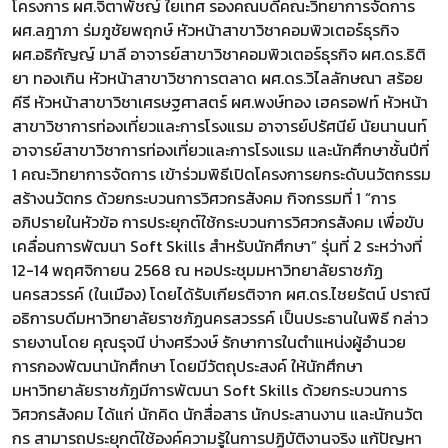
โครงการ ผศ.จิตาพัชญ์ ใยเทศ รองคณบดีคณะวิทยาการจัดการ
ผศ.ลฎาภา ร่มภูชัยพฤกษ์ หัวหน้าสาขาวิชาคอมพิวเตอร์ธุรกิจ
ผศ.อธิกัญญ์ มาลี อาจารย์สาขาวิชาคอมพิวเตอร์ธุรกิจ ผศ.ดร.ธิติ
ยา ทองเกิน หัวหน้าสาขาวิชาการตลาด ผศ.ดร.วิไลลักษณา สร้อย
คีรี หัวหน้าสาขาวิชาเศรษฐศาสตร์ ผศ.พงษ์ทอง เฮครอฟท์ หัวหน้า
สาขาวิชาการท่องเที่ยวและการโรงแรม อาจารย์ปรัศนีย์ นัยนานนท์
อาจารย์สาขาวิชาการท่องเที่ยวและการโรงแรม และนักศึกษาชั้นปีที่
1 คณะวิทยาการจัดการ เข้าร่วมพิธีเปิดโครงการยกระดับนวัตกรรม
สร้างนวัตกร ด้วยกระบวนการวิศวกรสังคม กิจกรรมที่ 1 “การ
อภิปรายในหัวข้อ การประยุกต์ใช้กระบวนการวิศวกรสังคม เพื่อขับ
เคลื่อนการพัฒนา Soft Skills สำหรับนักศึกษา” รุ่นที่ 2 ระหว่างที่
12-14 พฤศจิกายน 2568 ณ หอประชุมมหาวิทยาลัยราชภัฏ
นครสวรรค์ (ในเมือง) โดยได้รับเกียรติจาก ผศ.ดร.ไชยรัตน์ ปราณี
อธิการบดีมหาวิทยาลัยราชภัฏนครสวรรค์ เป็นประธานในพิธี กล่าว
รายงานโดย คุณรุจนี บ่างศรีวงษ์ รักษาการในตำแหน่งผู้อำนวย
การกองพัฒนานักศึกษา โดยมีวัตถุประสงค์ ให้นักศึกษา
มหาวิทยาลัยราชภัฏมีการพัฒนา Soft Skills ด้วยกระบวนการ
วิศวกรสังคม ได้แก่ นักคิด นักสื่อสาร นักประสานงาน และนักนวัต
กร สามารถประยุกต์ใช้องค์ความรู้ในการปฏิบัติงานจริง แก้ปัญหา