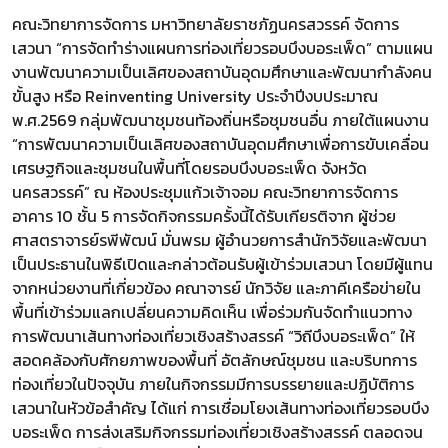
คณะวิทยาการจัดการ มหาวิทยาลัยราชภัฏนครสวรรค์ จัดการ
เสวนา “การจัดทำร่างแผนการท่องเที่ยวรอบบึงบอระเพ็ด” ตามแผน
งานพัฒนาความเป็นเลิศของสถาบันอุดมศึกษาและพัฒนากำลังคน
ขั้นสูง หรือ Reinventing University ประจำปีงบประมาณ
พ.ศ.2569 กลุ่มพัฒนาชุมชนท้องถิ่นหรือชุมชนอื่น ภายใต้แผนงาน
“การพัฒนาความเป็นเลิศของสถาบันอุดมศึกษาเพื่อการขับเคลื่อน
เศรษฐกิจและชุมชนในพื้นที่โดยรอบบึงบอระเพ็ด จังหวัด
นครสวรรค์” ณ ห้องประชุมแก้วเจ้าจอม คณะวิทยาการจัดการ
อาคาร 10 ชั้น 5 การจัดกิจกรรมครั้งนี้ได้รับเกียรติจาก ผู้ช่วย
ศาสตราจารย์รพีพัฒน์ มั่นพรม ผู้อำนวยการสำนักวิจัยและพัฒนา
เป็นประธานในพิธีเปิดและกล่าวต้อนรับผู้เข้าร่วมเสวนา โดยมีผู้แทน
จากหน่วยงานที่เกี่ยวข้อง คณาจารย์ นักวิจัย และภาคีเครือข่ายใน
พื้นที่เข้าร่วมแลกเปลี่ยนความคิดเห็น เพื่อร่วมกันจัดทำแนวทาง
การพัฒนาเส้นทางท่องเที่ยวเชิงสร้างสรรค์ “วิถีบึงบอระเพ็ด” ให้
สอดคล้องกับศักยภาพของพื้นที่ อัตลักษณ์ชุมชน และบริบทการ
ท่องเที่ยวในปัจจุบัน ภายในกิจกรรมมีการบรรยายและปฏิบัติการ
เสวนาในหัวข้อสำคัญ ได้แก่ การเชื่อมโยงเส้นทางท่องเที่ยวรอบบึง
บอระเพ็ด การส่งเสริมกิจกรรมท่องเที่ยวเชิงสร้างสรรค์ ตลอดจน