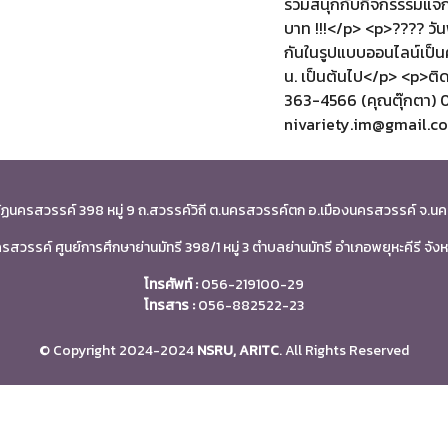
ร่วมสนุกกับกิจกรรรมแจก
บาท !!!</p> <p>???? วั
กันในรูปแบบออนไลน์เป็นค
น. เป็นต้นไป</p> <p>ติด
363-4566 (คุณตุ๊กตา) 
nivariety.im@gmail.c
ัฏนครสวรรค์ 398 หมู่ 9 ถ.สวรรค์วิถี ต.นครสวรรค์ตก อ.เมืองนครสวรรค์ จ
สวรรค์ ศูนย์การศึกษาย่านมัทรี 398/1 หมู่ 3 ตำบลย่านมัทรี อำเภอพยุหะคีรี จ
โทรศัพท์ :
056-219100-29
โทรสาร :
056-882522-23
© Copyright 2024-2024
NSRU, ARITC
. All Rights Reserved