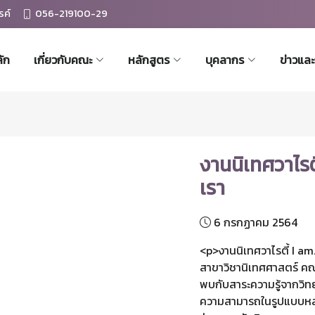
รค์
056-219100-29
ัก
เกี่ยวกับคณะ
หลักสูตร
บุคลากร
ข่าวแล
งานนิเทศวาไรตี้
เรา
6 กรกฏาคม 2564
<p>งานนิเทศวาไรตี้ I am...
สาขาวิชานิเทศศาสตร์ ค
พบกับสาระความรู้จากวิท
ความสามารถในรูปแบบหล