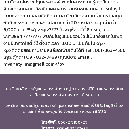
มหาวิทยาลัยราชภัฏนครสวรรค์ พบกับสาระความรู้จากวิทยากร
ศิษย์เก่าจากสาขาวิชานิเทศศาสตร์ ร่วมรับชมความสามารถในรูป
แบบหลากหลายของนักศึกษาสาขาวิชานิเทศศาสตร์ และร่วมสนุก
กับกิจกรรรมแจกของรางวัลมากกว่า 20 รางวัล รวมมูลค่ากว่า
6,000 บาท !!!</p> <p>???? วันพฤหัสบดีที่ 8 กรกฎาคม
พ.ศ.2564 ???????? พบกันในรูปแบบออนไลน์เป็นครั้งแรกในเพจ
งานนิเทศวาไรตี้ ⏱ ตั้งแต่เวลา 13.00 น. เป็นต้นไป</p>
<p>ติดต่อสอบถามรายละเอียดเพิ่มเติมได้ที่ Tel : 061-363-4566
(คุณตุ๊กตา) 091-032-3489 (คุณนิชา) Email :
nivariety.im@gmail.com</p>
มหาวิทยาลัยราชภัฏนครสวรรค์ 398 หมู่ 9 ถ.สวรรค์วิถี ต.นครสวรรค์ตก
อ.เมืองนครสวรรค์ จ.นครสวรรค์ 60000
มหาวิทยาลัยราชภัฏนครสวรรค์ ศูนย์การศึกษาย่านมัทรี 398/1 หมู่ 3 ตำบล
ย่านมัทรี อำเภอพยุหะคีรี จังหวัดนครสวรรค์ 60130
โทรศัพท์ :
056-219100-29
โทรสาร :
056-882522-23